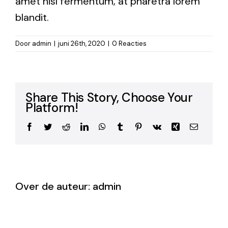
amet nisl fermentum, at pharetra lorem
blandit.
Door
admin
|
juni 26th, 2020
|
0 Reacties
Share This Story, Choose Your
Platform!
Facebook
Twitter
Reddit
LinkedIn
WhatsApp
Tumblr
Pinterest
Vk
Xing
E-
mail
Over de auteur:
admin