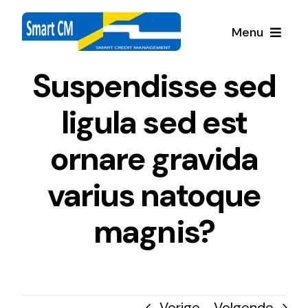
Ga
naar
Menu
inhoud
Suspendisse sed
Home
ligula sed est
Bedrijfsprofiel
ornare gravida
Referenties
varius natoque
Wie ben ik
magnis?
Vorige
Volgende