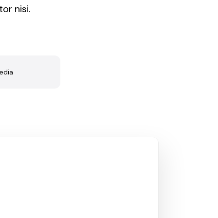
or nisi.
edia