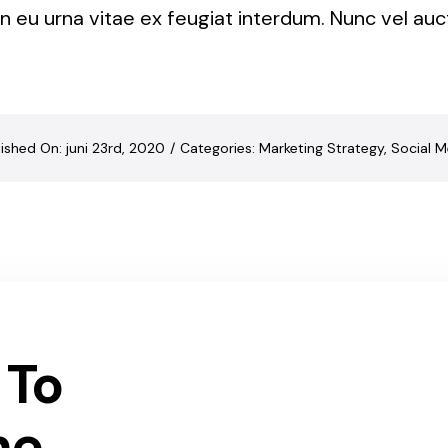
in eu urna vitae ex feugiat interdum. Nunc vel auct
ished On: juni 23rd, 2020
/
Categories:
Marketing Strategy
,
Social M
 To
he