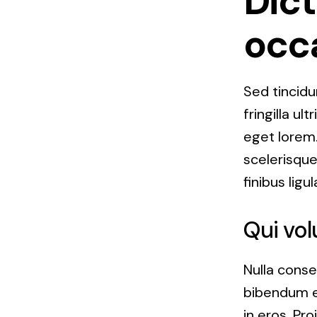
Dict
occ
Sed tincidu
fringilla ul
eget lorem.
scelerisque
finibus ligul
Qui vol
Nulla conse
bibendum e
in eros. Pro