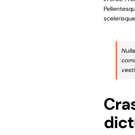
Pellentesqu
scelerisqu
Nulla
comm
vesti
Cras
dic