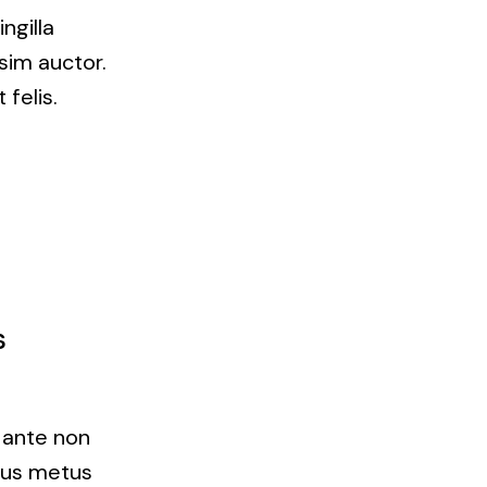
ngilla
sim auctor.
felis.
s
, ante non
sus metus