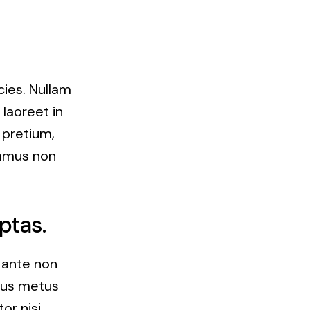
cies. Nullam
a laoreet in
 pretium,
ivamus non
ptas.
, ante non
sus metus
or nisi.