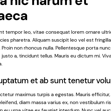
a hic harum et
aeca
nt tempor leo, vitae consequat lorem ornare ultri
tricies pharetra. Aliquam suscipit leo vel est fringill
 Proin non rhoncus nulla. Pellentesque porta nunc
 justo a, tincidunt tellus. Mauris eu dictum mi. V
a.
uptatum et ab sunt tenetur volu
ctetur maximus turpis a egestas. Mauris efficitur
leifend, diam massa varius ex, non vestibulum ri
in eu urna vitae ex feugiat interdum. Nunc vel auct