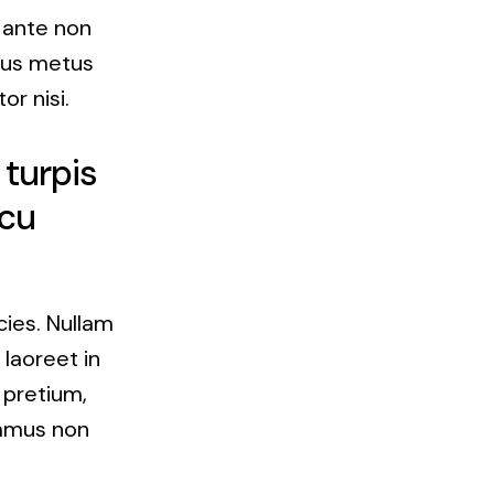
, ante non
sus metus
or nisi.
 turpis
rcu
cies. Nullam
a laoreet in
 pretium,
ivamus non