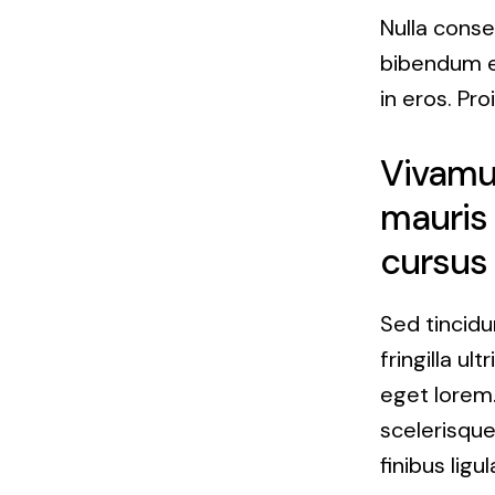
Nulla conse
bibendum e
in eros. Pro
Vivamus
mauris 
cursus 
Sed tincidu
fringilla ul
eget lorem.
scelerisque
finibus ligul