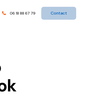
Contact
06 18 88 67 79
o
ok