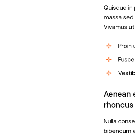
Quisque in 
massa sed e
Vivamus ut 
Proin 
Fusce 
Vesti
Aenean e
rhoncus 
Nulla conse
bibendum e